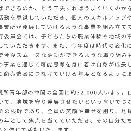
ばできるのか、どう工夫すればうまくいくのか
活動を意識していただき、個人のスキルアップ
事業所が発展していけるような事業を組み立て
行委員会では、子どもたちの職業体験や地域の
していただきます。また、今年度は時代の変化
で今後スムーズな活動ができるような取り組み
の事業を通じて可能思考を身に着け自身が成長
て商売繁盛につなげていける年度となるように
所青年部の仲間は全国に約32,000人います。
いて、地域を守り発展させたいという念いでつ
所の根幹であり、全員の笑顔や幸せを創り、地
の年として焦点を当てていただき、その自分た
ると信じて活動いたします。