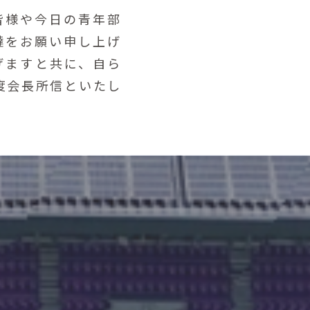
皆様や今日の青年部
撻をお願い申し上げ
げますと共に、自ら
度会長所信といたし