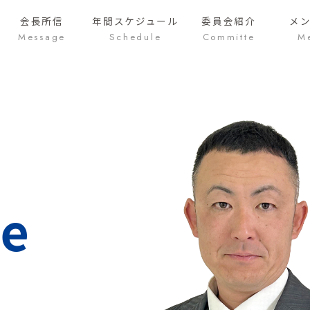
会長所信
年間
スケジュール
委員会紹介
メ
Message
Schedule
Committe
M
e