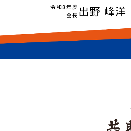
令和8年度
出野 峰洋
会長