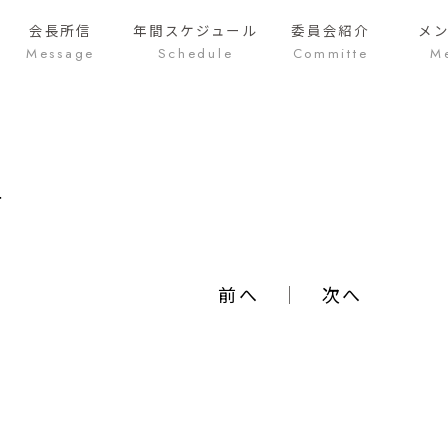
会長所信
年間
スケジュール
委員会紹介
メ
Message
Schedule
Committe
M
里
前へ
｜
次へ