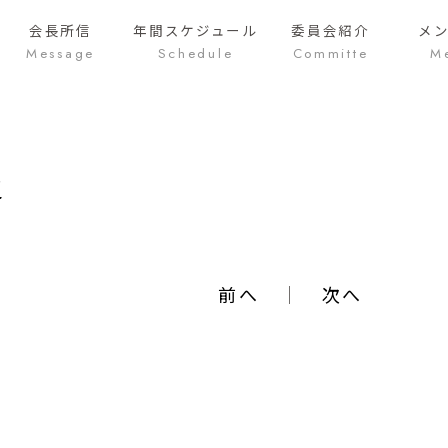
会長所信
年間
スケジュール
委員会紹介
メ
Message
Schedule
Committe
M
之
前へ
｜
次へ